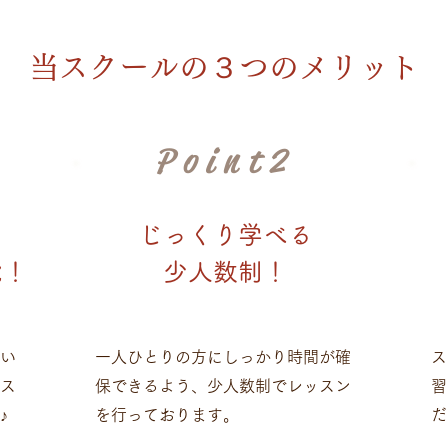
​当スクールの３つのメリット
Point2
じっくり学べる
能！
​少人数制！
い
一人ひとりの方にしっかり時間が確
ス
ース
保​できるよう、少人数制でレッスン
習
♪
を行っております。
だ